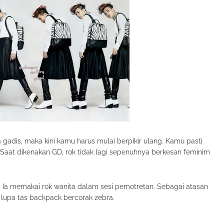
a gadis, maka kini kamu harus mulai berpikir ulang. Kamu pasti
 Saat dikenakan GD, rok tidak lagi sepenuhnya berkesan feminim
Ia memakai rok wanita dalam sesi pemotretan. Sebagai atasan
 lupa tas backpack bercorak zebra.