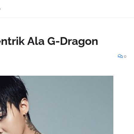
p
ntrik Ala G-Dragon
0