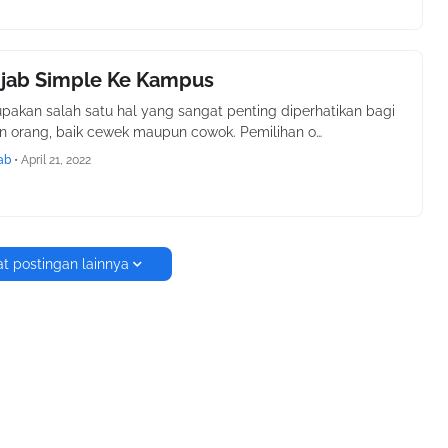
ijab Simple Ke Kampus
upakan salah satu hal yang sangat penting diperhatikan bagi
 orang, baik cewek maupun cowok. Pemilihan o…
ab
•
April 21, 2022
t postingan lainnya