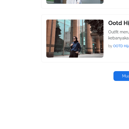
Ootd H
Outfit mer
kebanyakan
by
OOTD Hij
Mua